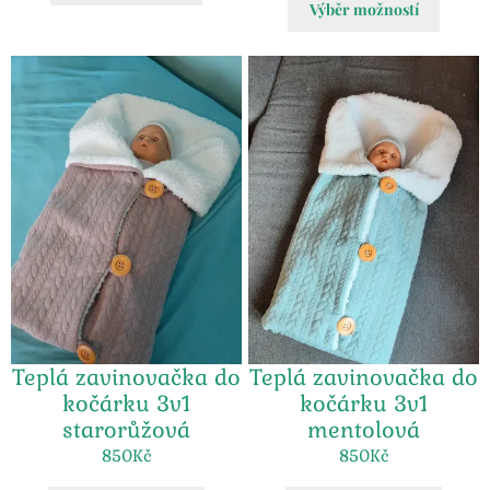
Výběr možností
Teplá zavinovačka do
Teplá zavinovačka do
kočárku 3v1
kočárku 3v1
starorůžová
mentolová
850
Kč
850
Kč