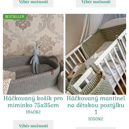
Výběr možností
Výběr možností
BESTSELLER
Háčkovaný mantinel
Háčkovaný košík pro
na dětskou postýlku
miminko 75x35cm
1
1940
Kč
1050
Kč
Výběr možností