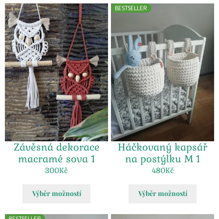
BESTSELLER
Závěsná dekorace
Háčkovaný kapsář
macramé sova 1
na postýlku M 1
300
Kč
480
Kč
Výběr možností
Výběr možností
BESTSELLER