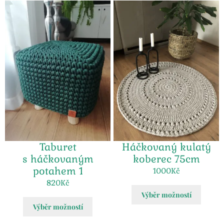
Taburet
Háčkovaný kulatý
s háčkovaným
koberec 75cm
potahem 1
1000
Kč
820
Kč
Výběr možností
Výběr možností