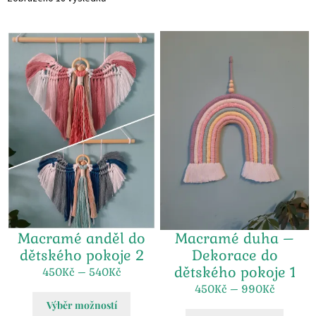
Macramé anděl do
Macramé duha –
dětského pokoje 2
Dekorace do
dětského pokoje 1
450
Kč
–
540
Kč
450
Kč
–
990
Kč
Výběr možností