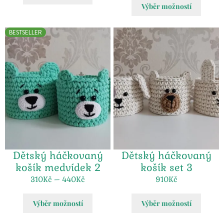
Výběr možností
BESTSELLER
Dětský háčkovaný
Dětský háčkovaný
košík medvídek 2
košík set 3
310
Kč
–
440
Kč
910
Kč
Výběr možností
Výběr možností