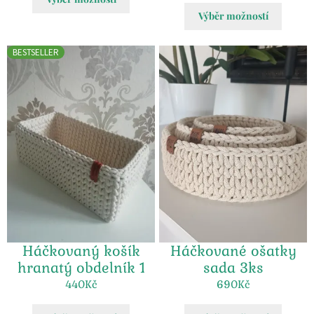
Výběr možností
BESTSELLER
Háčkovaný košík
Háčkované ošatky
hranatý obdelník 1
sada 3ks
440
Kč
690
Kč