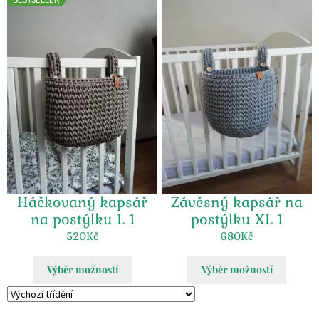
Háčkovaný kapsář
Závěsný kapsář na
na postýlku L 1
postýlku XL 1
520
Kč
680
Kč
Výběr možností
Výběr možností