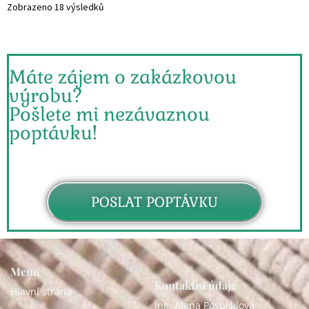
Zobrazeno 18 výsledků
Máte zájem o zakázkovou
výrobu?
Pošlete mi nezávaznou
poptávku!
POSLAT POPTÁVKU
Menu
Kontaktní údaje
Hlavní strana
Ing. Alena Pospíšilová