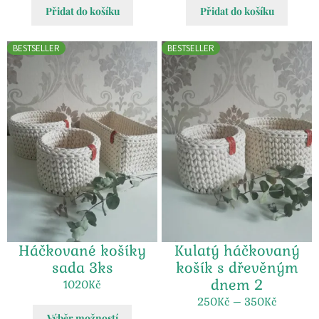
Přidat do košíku
Přidat do košíku
BESTSELLER
BESTSELLER
Háčkované košíky
Kulatý háčkovaný
sada 3ks
košík s dřevěným
dnem 2
1020
Kč
250
Kč
–
350
Kč
Výběr možností