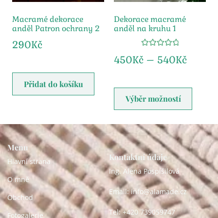
Macramé dekorace
Dekorace macramé
anděl Patron ochrany 2
anděl na kruhu 1
290
Kč
Hodnocení
450
Kč
–
540
Kč
5.00
z 5
Přidat do košíku
Výběr možností
Menu
Kontaktní údaje
Hlavní strana
Ing. Alena Pospíšilová
O mně
Email: info@alamade.cz
Obchod
Tel: +420 739059747
Fotogalerie