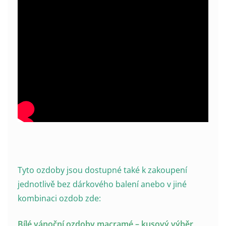
Tyto ozdoby jsou dostupné také k zakoupení
jednotlivě bez dárkového balení anebo v jiné
kombinaci ozdob zde:
Bílé vánoční ozdoby macramé – kusový výběr