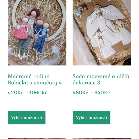
Macramé rodina
Sada macramé andělů
Babička s vnoučaty 4
dekorace 3
420
Kč
–
1060
Kč
480
Kč
–
640
Kč
Výběr možností
Výběr možností