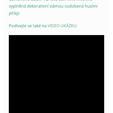
vyplněná dekorativní slámou ozdobená husími
pírky)
Podívejte se také na
VIDEO UKÁZKU
: