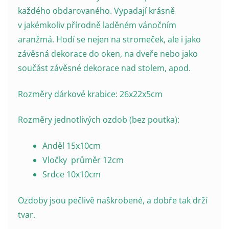
každého obdarovaného. Vypadají krásně
v jakémkoliv přírodně laděném vánočním
aranžmá. Hodí se nejen na stromeček, ale i jako
závěsná dekorace do oken, na dveře nebo jako
součást závěsné dekorace nad stolem, apod.
Rozměry dárkové krabice: 26x22x5cm
Rozměry jednotlivých ozdob (bez poutka):
Anděl 15x10cm
Vločky průměr 12cm
Srdce 10x10cm
Ozdoby jsou pečlivě naškrobené, a dobře tak drží
tvar.