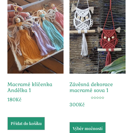
Macramé klíčenka
Závěsná dekorace
Andělka 1
macramé sova 1
180
Kč
Hodnocení
300
Kč
5.00
z 5
Přidat do košíku
Výběr možností