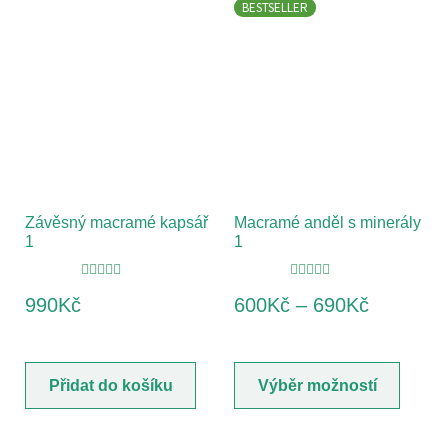
BESTSELLER
Závěsný macramé kapsář
Macramé anděl s minerály
1
1
Hodnocení
Hodnocení
990
Kč
600
Kč
–
690
Kč
5.00
z 5
5.00
z 5
Přidat do košíku
Výběr možností