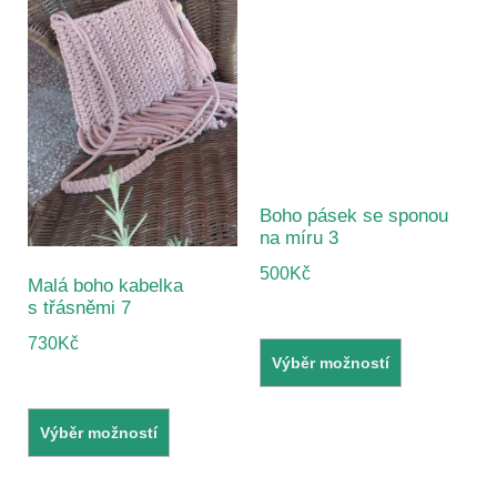
Boho pásek se sponou
na míru 3
500
Kč
Malá boho kabelka
s třásněmi 7
730
Kč
Výběr možností
Výběr možností