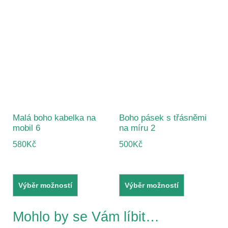
Malá boho kabelka na
Boho pásek s třásněmi
mobil 6
na míru 2
580
Kč
500
Kč
Výběr možností
Výběr možností
Mohlo by se Vám líbit…