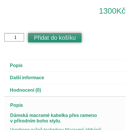
1300
Kč
Přidat do košíku
Popis
Další informace
Hodnocení (0)
Popis
Dámská macramé kabelka přes rameno
v přírodním boho stylu.
Vyrobeno ručně technikou Macramé (drhání).