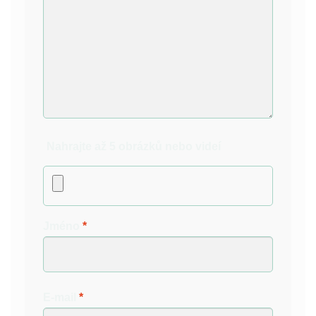
Nahrajte až 5 obrázků nebo videí
Jméno
*
E-mail
*