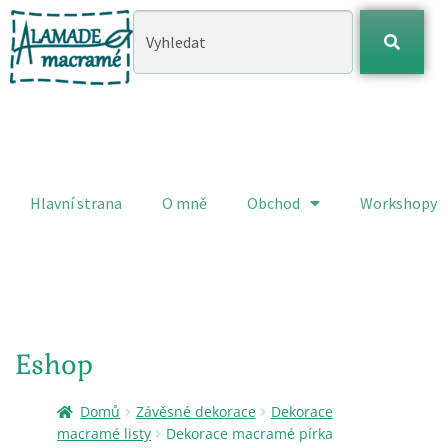
Hlavní strana
O mně
Obchod
Workshopy
Eshop
Domů
Závěsné dekorace
Dekorace
macramé listy
Dekorace macramé pírka