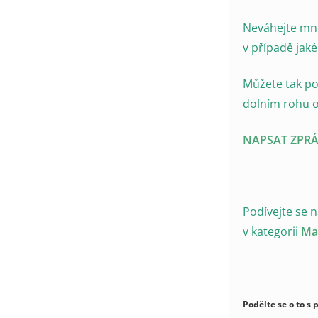
Neváhejte mn
v případě jaké
Můžete tak po
dolním rohu o
NAPSAT
ZPR
Podívejte se 
v kategorii
Ma
Podělte se o to s p