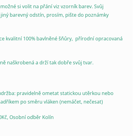
 možné si volit na přání viz vzorník barev. Svůj
jiný barevný odstín, prosím, pište do poznámky
oce kvalitní 100% bavlněné šňůry, přírodní opracovaná
ně naškrobená a drží tak dobře svůj tvar.
ržba: pravidelně ometat statickou utěrkou nebo
hadříkem po směru vláken (nemáčet, nečesat)
Kč, Osobní odběr Kolín