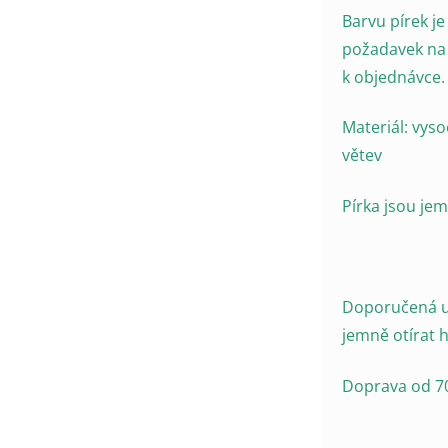
Barvu pírek je
požadavek na 
k objednávce.
Materiál: vys
větev
Pírka jsou jem
Doporučená ud
jemně otírat 
Doprava od 70