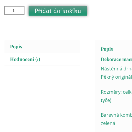
Přidat do košíku
Popis
Popis
Hodnocení (1)
Dekorace mac
Nástěnná drha
Pěkný originál
Rozměry: celk
tyče)
Barevná komb
zelená