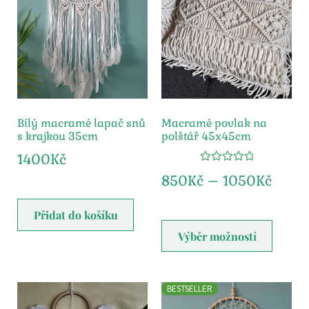
Bílý macramé lapač snů
Macramé povlak na
s krajkou 35cm
polštář 45x45cm
1400
Kč
Hodnocení
850
Kč
–
1050
Kč
5.00
z 5
Přidat do košíku
Výběr možností
BESTSELLER