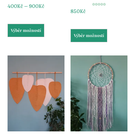
400
Kč
–
900
Kč
Hodnocení
850
Kč
5.00
z 5
Výběr možností
Výběr možností