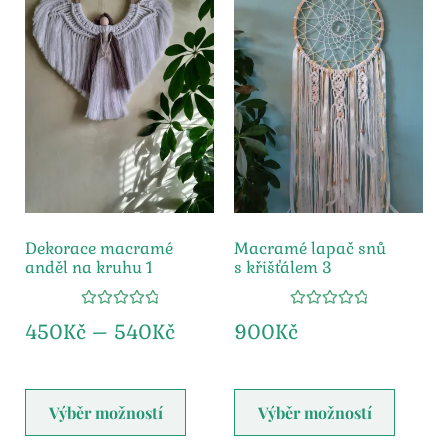
Dekorace macramé
Macramé lapač snů
anděl na kruhu 1
s křišťálem 3
Hodnocení
Hodnocení
450
Kč
–
540
Kč
900
Kč
5.00
z 5
5.00
z 5
Výběr možností
Výběr možností