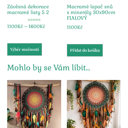
Závěsná dekorace
Macramé lapač snů
macramé listy 5 2
s minerály 30x90cm
FIALOVÝ
Hodnocení
1100
Kč
–
1600
Kč
1100
Kč
5.00
z 5
Výběr možností
Přidat do košíku
Mohlo by se Vám líbit…