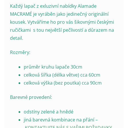
Každý lapač z exluzivní nabídky Alamade
MACRAMÉ je vyráběn jako jedinečný originální
kousek. Vytváříme ho pro vás šikovnými českými
ručičkami s tou největší pečlivostí a důrazem na
detail.
Rozměry:
průměr kruhu lapače 30cm
celková šířka (délka větve) cca 60cm
celková výška (bez poutka) cca 90cm
Barevné provedení:
odstíny zelené a hnědé
jiná barevná kombinace na přání –
KONTAKTUJTE NÁS S VAŠIMI POŽADAVKY