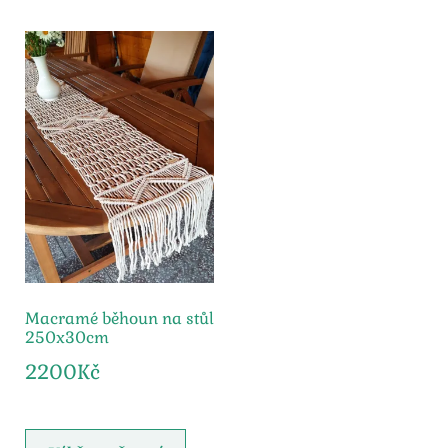
Macramé běhoun na stůl
250x30cm
2200
Kč