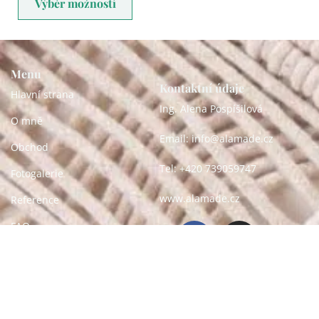
Výběr možností
Menu
Kontaktní údaje
Hlavní strana
Ing. Alena Pospíšilová
O mně
Email: info@alamade.cz
Obchod
Tel: +420 739059747
Fotogalerie
www.alamade.cz
Reference
FAQ
Kontakt