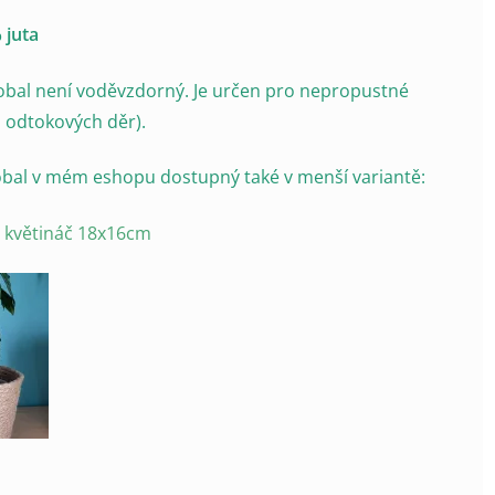
 juta
obal není voděvzdorný. Je určen pro nepropustné
z odtokových děr).
obal v mém eshopu dostupný také v menší variantě:
a květináč 18x16cm