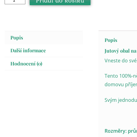
Přidat do košíku
Popis
Popis
Další informace
Jutový obal na
Vneste do sv
Hodnocení (0)
Tento 100%-ně
domovu příje
Svým jednodu
Rozměry: prů