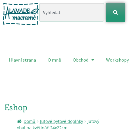
Hlavní strana
O mně
Obchod
Workshopy
Eshop
Domů
Jutové bytové doplňky
Jutový
obal na květináč 24x22cm