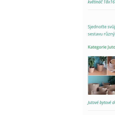
květináč 18x1
Sjednoťte svů
sestavu různý
Kategorie Jut
Jutové bytové 