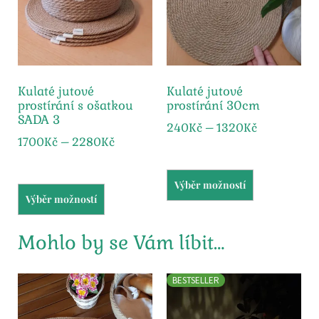
Kulaté jutové
Kulaté jutové
prostírání s ošatkou
prostírání 30cm
SADA 3
240
Kč
–
1320
Kč
1700
Kč
–
2280
Kč
Výběr možností
Výběr možností
Mohlo by se Vám líbit…
BESTSELLER