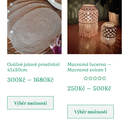
Oválné jutové prostírání
Macramé lucerna –
41x30cm
Macramé svícen 1
300
Kč
–
1680
Kč
Hodnocení
250
Kč
–
500
Kč
5.00
z 5
Výběr možností
Výběr možností