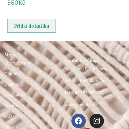
950
Kč
Přidat do košíku
Menu
Kontaktní údaje
Hlavní strana
Ing. Alena Pospíšilová
O mně
Email: info@alamade.cz
Obchod
Tel: +420 739059747
Fotogalerie
www.alamade.cz
Reference
FAQ
Kontakt