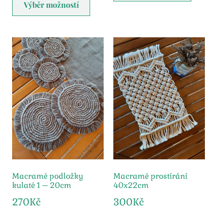
Výběr možností
Macramé podložky
Macramé prostírání
kulaté 1 – 20cm
40x22cm
270
Kč
300
Kč