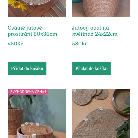
Oválné jutové
Jutový obal na
prostírání 50x36cm
květináč 24x22cm
450
Kč
580
Kč
Přidat do košíku
Přidat do košíku
ZVÝHODNĚNÁ CENA !