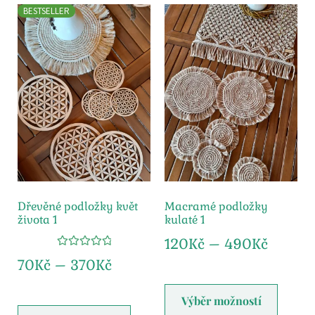
BESTSELLER
Dřevěné podložky květ
Macramé podložky
života 1
kulaté 1
120
Kč
–
490
Kč
Hodnocení
70
Kč
–
370
Kč
5.00
z 5
Výběr možností